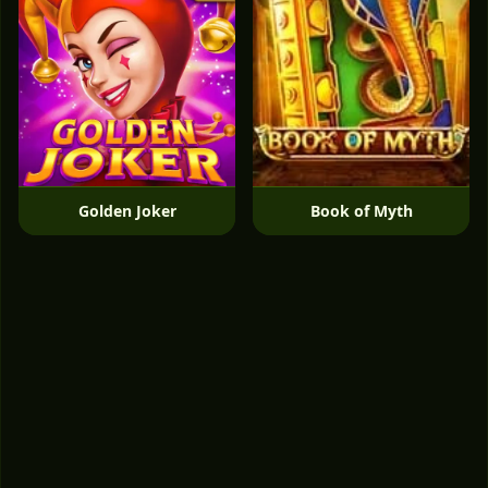
Golden Joker
Book of Myth