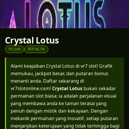
▶
Crystal Lotus
PG Soft
RTP 96.7%
Alami keajaiban Crystal Lotus di vr7 slot! Grafik
memukau, jackpot besar, dan putaran bonus
menanti anda. Daftar sekarang di
vr7slotonline.com!
Crystal Lotus
bukan sekadar
permainan slot biasa; ia adalah perjalanan visual
yang membawa anda ke taman teratai yang
penuh dengan mistik dan kekayaan. Dengan
mekanik permainan yang inovatif, setiap putaran
menjanjikan keterujaan yang tidak terhingga bagi