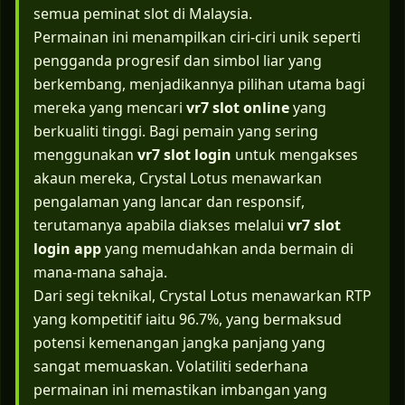
semua peminat slot di Malaysia.
Permainan ini menampilkan ciri-ciri unik seperti
pengganda progresif dan simbol liar yang
berkembang, menjadikannya pilihan utama bagi
mereka yang mencari
vr7 slot online
yang
berkualiti tinggi. Bagi pemain yang sering
menggunakan
vr7 slot login
untuk mengakses
akaun mereka, Crystal Lotus menawarkan
pengalaman yang lancar dan responsif,
terutamanya apabila diakses melalui
vr7 slot
login app
yang memudahkan anda bermain di
mana-mana sahaja.
Dari segi teknikal, Crystal Lotus menawarkan RTP
yang kompetitif iaitu 96.7%, yang bermaksud
potensi kemenangan jangka panjang yang
sangat memuaskan. Volatiliti sederhana
permainan ini memastikan imbangan yang