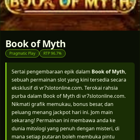
▶
Book of Myth
Pragmatic Play
RTP 96.7%
Sertai pengembaraan epik dalam
Book of Myth
,
sebuah permainan slot yang kini tersedia secara
eksklusif di vr7slotonline.com. Terokai rahsia
purba dalam Book of Myth di vr7slotonline.com.
Nikmati grafik memukau, bonus besar, dan
peluang menang jackpot hari ini. Jom main
sekarang! Permainan ini membawa anda ke
dunia mitologi yang penuh dengan misteri, di
mana setiap putaran boleh membuka pintu