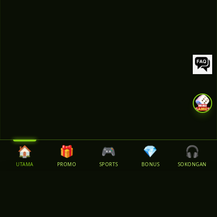
🏠
🎁
🎮
💎
🎧
UTAMA
PROMO
SPORTS
BONUS
SOKONGAN
✕
Select Language