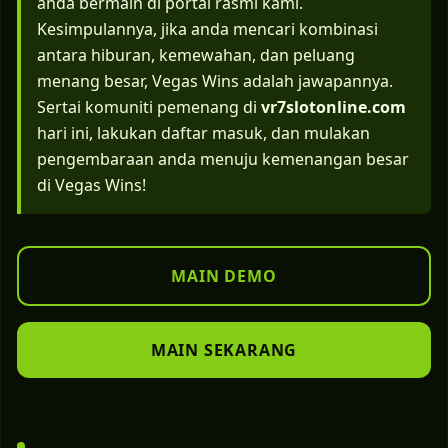
anda bermain di portal rasmi kami.
Kesimpulannya, jika anda mencari kombinasi
antara hiburan, kemewahan, dan peluang
menang besar, Vegas Wins adalah jawapannya.
Sertai komuniti pemenang di
vr7slotonline.com
hari ini, lakukan daftar masuk, dan mulakan
pengembaraan anda menuju kemenangan besar
di Vegas Wins!
MAIN DEMO
MAIN SEKARANG