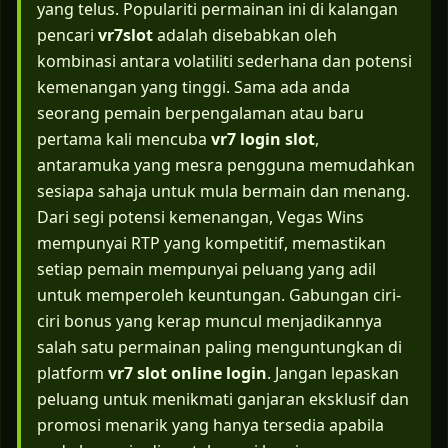
yang telus. Populariti permainan ini di kalangan
pencari
vr7slot
adalah disebabkan oleh
kombinasi antara volatiliti sederhana dan potensi
kemenangan yang tinggi. Sama ada anda
seorang pemain berpengalaman atau baru
pertama kali mencuba
vr7 login slot
,
antaramuka yang mesra pengguna memudahkan
sesiapa sahaja untuk mula bermain dan menang.
Dari segi potensi kemenangan, Vegas Wins
mempunyai RTP yang kompetitif, memastikan
setiap pemain mempunyai peluang yang adil
untuk memperoleh keuntungan. Gabungan ciri-
ciri bonus yang kerap muncul menjadikannya
salah satu permainan paling menguntungkan di
platform
vr7 slot online login
. Jangan lepaskan
peluang untuk menikmati ganjaran eksklusif dan
promosi menarik yang hanya tersedia apabila