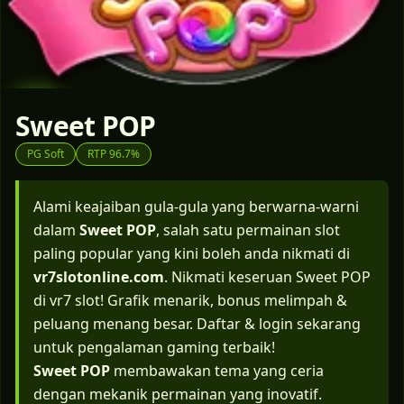
▶
Sweet POP
PG Soft
RTP 96.7%
Alami keajaiban gula-gula yang berwarna-warni
dalam
Sweet POP
, salah satu permainan slot
paling popular yang kini boleh anda nikmati di
vr7slotonline.com
. Nikmati keseruan Sweet POP
di vr7 slot! Grafik menarik, bonus melimpah &
peluang menang besar. Daftar & login sekarang
untuk pengalaman gaming terbaik!
Sweet POP
membawakan tema yang ceria
dengan mekanik permainan yang inovatif.