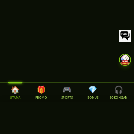
🏠
🎁
🎮
💎
🎧
UTAMA
PROMO
SPORTS
BONUS
SOKONGAN
✕
Select Language
🇲🇾
✓
Malaysia