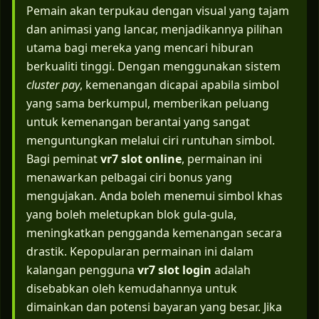
Pemain akan terpukau dengan visual yang tajam
dan animasi yang lancar, menjadikannya pilihan
utama bagi mereka yang mencari hiburan
berkualiti tinggi. Dengan menggunakan sistem
cluster pay
, kemenangan dicapai apabila simbol
yang sama berkumpul, memberikan peluang
untuk kemenangan berantai yang sangat
menguntungkan melalui ciri runtuhan simbol.
Bagi peminat
vr7 slot online
, permainan ini
menawarkan pelbagai ciri bonus yang
mengujakan. Anda boleh menemui simbol khas
yang boleh meletupkan blok gula-gula,
meningkatkan pengganda kemenangan secara
drastik. Kepopularan permainan ini dalam
kalangan pengguna
vr7 slot login
adalah
disebabkan oleh kemudahannya untuk
dimainkan dan potensi bayaran yang besar. Jika