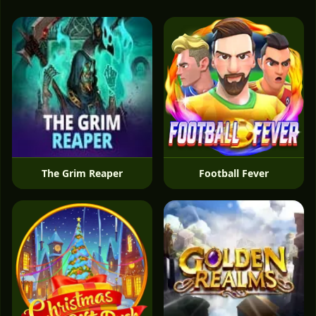
The Grim Reaper
Football Fever