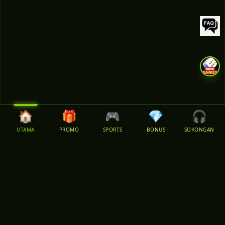
🏠
🎁
🎮
💎
🎧
UTAMA
PROMO
SPORTS
BONUS
SOKONGAN
✕
Select Language
🇲🇾
✓
Malaysia
Cannonball Cash di