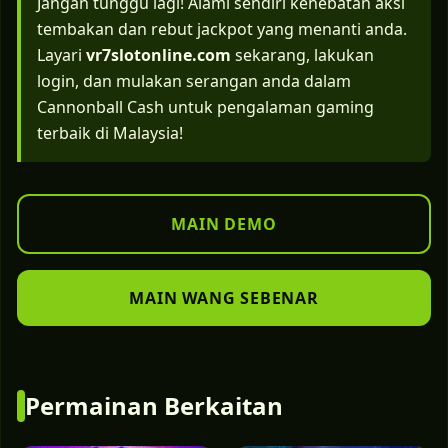
Jangan tunggu lagi! Alami sendiri kehebatan aksi
tembakan dan rebut jackpot yang menanti anda.
Layari
vr7slotonline.com
sekarang, lakukan
login, dan mulakan serangan anda dalam
Cannonball Cash untuk pengalaman gaming
terbaik di Malaysia!
MAIN DEMO
MAIN WANG SEBENAR
Permainan Berkaitan