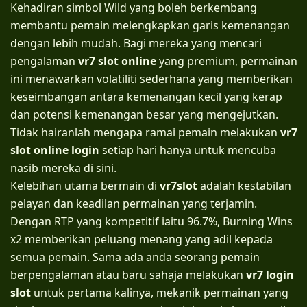
Kehadiran simbol Wild yang boleh berkembang
membantu pemain melengkapkan garis kemenangan
dengan lebih mudah. Bagi mereka yang mencari
pengalaman
vr7 slot online
yang premium, permainan
ini menawarkan volatiliti sederhana yang memberikan
keseimbangan antara kemenangan kecil yang kerap
dan potensi kemenangan besar yang mengejutkan.
Tidak hairanlah mengapa ramai pemain melakukan
vr7
slot online login
setiap hari hanya untuk mencuba
nasib mereka di sini.
Kelebihan utama bermain di
vr7slot
adalah kestabilan
pelayan dan keadilan permainan yang terjamin.
Dengan RTP yang kompetitif iaitu 96.7%, Burning Wins
x2 memberikan peluang menang yang adil kepada
semua pemain. Sama ada anda seorang pemain
berpengalaman atau baru sahaja melakukan
vr7 login
slot
untuk pertama kalinya, mekanik permainan yang