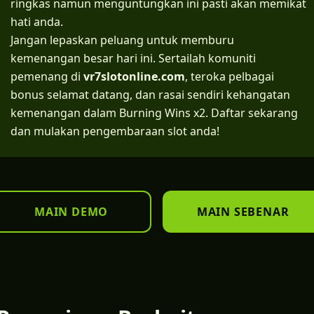
ringkas namun menguntungkan ini pasti akan memikat
hati anda.
Jangan lepaskan peluang untuk memburu
kemenangan besar hari ini. Sertailah komuniti
pemenang di
vr7slotonline.com
, teroka pelbagai
bonus selamat datang, dan rasai sendiri kehangatan
kemenangan dalam Burning Wins x2. Daftar sekarang
dan mulakan pengembaraan slot anda!
MAIN DEMO
MAIN SEBENAR