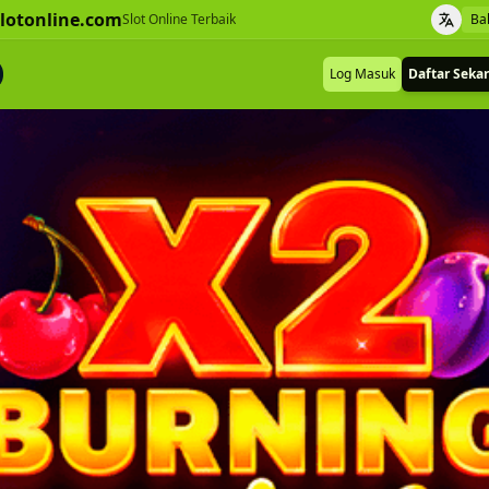
slotonline.com
Slot Online Terbaik
Ba
Log Masuk
Daftar Seka